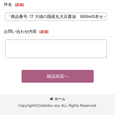
件名
[
必須
]
お問い合わせ内容
[
必須
]
確認画面へ
ホーム
Copyright(C)daitoku-soy ALL Rights Reserved.