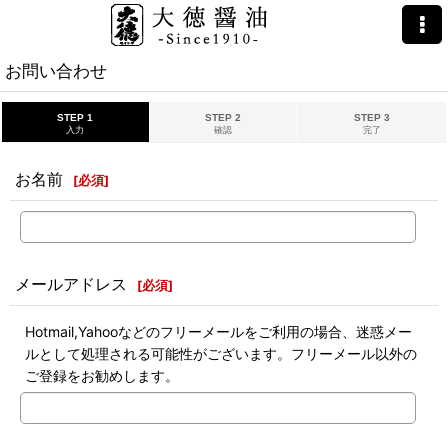
ホーム
>
お問い合わせ
お問い合わせ
STEP 1
STEP 2
STEP 3
入力
確認
完了
お名前
[
必須
]
メールアドレス
[
必須
]
Hotmail,Yahooなどのフリーメールをご利用の場合、迷惑メー
ルとして処理される可能性がございます。フリーメール以外の
ご登録をお勧めします。