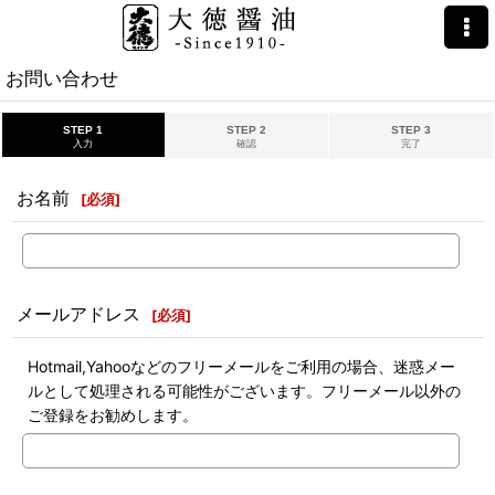
ホーム
>
お問い合わせ
お問い合わせ
STEP 1
STEP 2
STEP 3
入力
確認
完了
お名前
[
必須
]
メールアドレス
[
必須
]
Hotmail,Yahooなどのフリーメールをご利用の場合、迷惑メー
ルとして処理される可能性がございます。フリーメール以外の
ご登録をお勧めします。