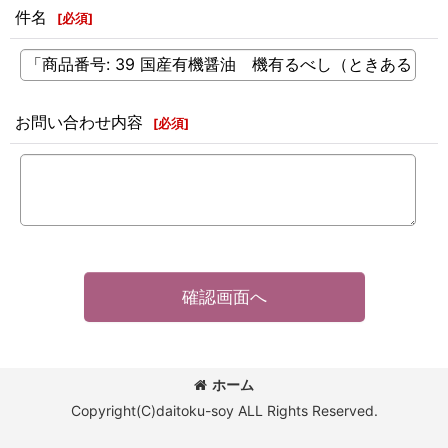
件名
[
必須
]
お問い合わせ内容
[
必須
]
確認画面へ
ホーム
Copyright(C)daitoku-soy ALL Rights Reserved.