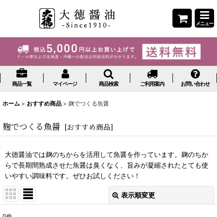
メニュー
商品一覧
マイページ
商品検索
ご利用案内
お問い合わせ
ホーム
>
おすすめ商品
>
麹でつくる魚醤
麹でつくる魚醤
[
おすすめ商品
]
大徳醤油では麹のちからを活用して魚醤を作っています。麹のちか
らで長期間熟成させた魚醤は臭くなく、旨みが凝縮されたとても使
いやすい調味料です。ぜひお試しください！
表示順変更
閉じる
0
件