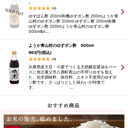
×
1
件
ゆずぽん酢 200ml有機ゆずポン酢 200mlようか青
山村のゆずポン酢 500ml ゆずポン酢 200ml有機
ゆずポン酢 200mlようか青山村のゆずポン酢
500ml&n…
ようか青山村のゆずポン酢 500ml
963
円
(税込)
1
件
兵庫県産大豆・小麦でつくる天然醸造醤油をベー
スに地元養父市八鹿町青山の手搾りゆずを加え
た、化学調味料、保存料、エキス不使用のゆずポ
ン酢です。さっぱりとした味わいが特徴で
す。 …
おすすめ商品