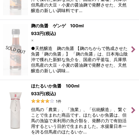
但馬産の大豆・小麦の醤油麹で発酵させた、天然
醸造の新しい調味料です…
麹の魚醤 ゲンゲ 100ml
933
円
(税込)
×
●天然醸造 麹の魚醤 【麹のちからで熟成させた
魚醤「麹の魚醤」】 「麹の魚醤」は、日本海山陰
沖で獲れた新鮮な魚介を、国産の平釜塩、兵庫県
但馬産の大豆・小麦の醤油麹で発酵させた、天然
醸造の新しい調味…
ほたるいか魚醤 100ml
933
円
(税込)
1
件
但馬の「農業」、「漁業」、「伝統醸造」、繋ぐ
ことで生まれた商品です。ほたるいか魚醤は、但
馬の漁協で未利用の魚介類を、発酵の力で有効活
用するという目的で生まれました。水揚量日本一
を誇る但馬産のほたるいか…