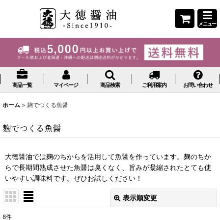
メニュー
商品一覧
マイページ
商品検索
ご利用案内
お問い合わせ
ホーム
>
麹でつくる魚醤
麹でつくる魚醤
大徳醤油では麹のちからを活用して魚醤を作っています。麹のちか
らで長期間熟成させた魚醤は臭くなく、旨みが凝縮されたとても使
いやすい調味料です。ぜひお試しください！
表示順変更
閉じる
8
件