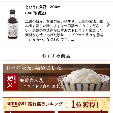
とびうお魚醤 200ml
840
円
(税込)
魚醤の旨み、醤油の使いやすさ。伝統の製法が生
み出す新しい味。まずは一口舐めてみてくださ
い。老舗の醸造家が日本海のトビウオと厳選した
素材から造りあげた珍味。トビウオの旨みを凝縮
したまろやかな味わいです。…
おすすめ商品