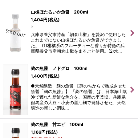
表示数
:
山椒ほたるいか魚醤 200ml
1,404
円
(税込)
並び順
:
×
兵庫県養父市特産「朝倉山椒」を贅沢に使用した
絞り込む
これまでにない山椒ほたるいか魚醤ができまし
た。 (1)柑橘系のフルーティーな香りが特徴の兵
庫県養父市産朝倉山椒をまるごと使用。(2)水…
麹の魚醤 ノドグロ 100ml
1,400
円
(税込)
●天然醸造 麹の魚醤 【麹のちからで熟成させた
魚醤「麹の魚醤」】 「麹の魚醤」は、日本海山陰
沖で獲れた新鮮な魚介を、国産の平釜塩、兵庫県
但馬産の大豆・小麦の醤油麹で発酵させた、天然
醸造の新しい調味…
麹の魚醤 甘エビ 100ml
1,166
円
(税込)