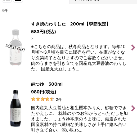
4
件
表示数
:
すき焼のわりした 200ml【季節限定】
583
円
(税込)
並び順
:
×
※こちらの商品は、秋冬商品となります。毎年10
絞り込む
月頃〜3月頃を目安に販売を行い、在庫がなくな
り次第終了となりますのでご容赦くださいませ。
肉のうまさを引き立てる国産丸大豆醤油のわりし
た。 国産丸大豆しょう…
純つゆ 500ml
980
円
(税込)
2
件
国内産丸大豆醤油と相生櫻本みりん、砂糖ででき
たかえしに、 枕崎のかつお節からとっただしを加
えました。しょうゆ本来のうま味に、厳選された
国産素材の持つ繊細な美味しさが上手に絡み合い
引き立て合い、深い味わ…