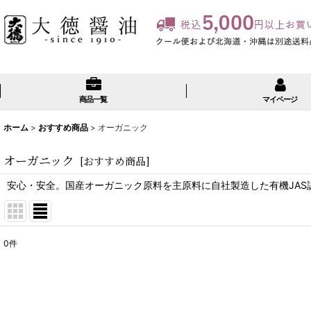
商品一覧
マイページ
ホーム
>
おすすめ商品
>
オーガニック
オーガニック
[
おすすめ商品
]
安心・安全。国産オーガニック原料を主原料に自社製造した有機JAS
0
件
表示数
:
並び順
: