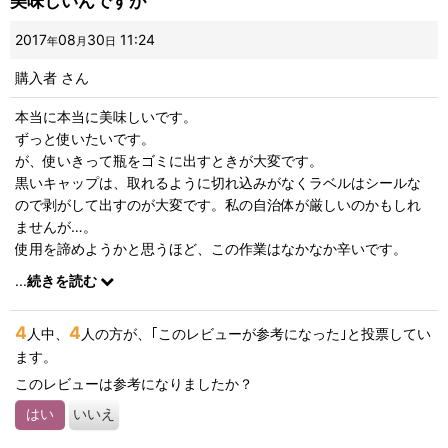
美味しいんですが
画像
:
2017
08
30
11:24
年
月
日
購入者
さん
星の数
:
本当に本当に美味しいです。
ずっと使いたいです。
並び順
:
が、使いきって瓶をゴミに出すときが大変です。
黒いキャップは、取れるように切れ込みがなくラベルはシールな
絞り込む
ので剥がして出すのが大変です。私の自治体が厳しいのかもしれ
ませんが…。
使用を諦めようかと思うほど、この作業はなかなか辛いです。
そこを改良してもらいたいな、と。
...
続きを読む
4
4
人中、
人の方が、｢このレビューが参考になった｣と投票してい
ます。
このレビューは参考になりましたか？
はい
いいえ