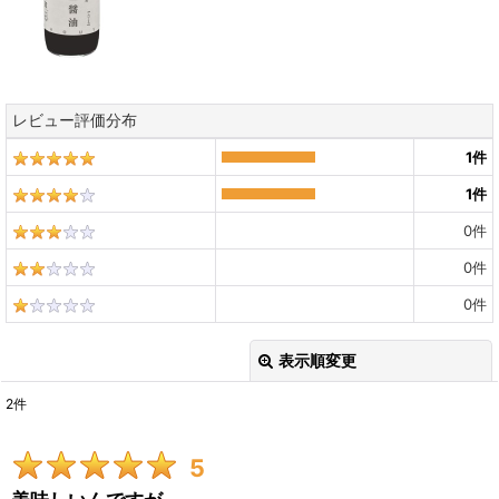
レビュー評価分布
1
件
1
件
0
件
0
件
0
件
表示順変更
閉じる
2
件
レビュー検索
:
5
期間
: