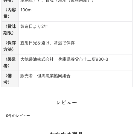
〈内容
100ml
量〉
〈賞味
製造日より2年
期限〉
〈保存
直射日光を避け、常温で保存
方法〉
〈製造
大徳醤油株式会社 兵庫県養父市十二所930-3
者〉
〈備
販売者：但馬漁業協同組合
考〉
レビュー
0
件のレビュー