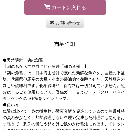
カートに入れる
お問い合わせ
商品詳細
●天然醸造 麹の魚醤
【麹のちからで熟成させた魚醤「麹の魚醤」】
「麹の魚醤」は、日本海山陰沖で獲れた新鮮な魚介を、国産の平釜
塩、兵庫県但馬産の大豆・小麦の醤油麹で発酵させた、天然醸造の
新しい調味料です。化学調味料・保存料は一切加えていません。魚
介はまるごと使用していて、香住ガニ・甘えび・ノドグロ・ハタハ
タ・ゲンゲの5種類をラインナップ。
●使い方
魚醤に比べて、麹の微生物が酵素分解を促進しているので魚醤独特
の臭みが少なく、加熱調理しない料理や完成した料理にも使えるお
手軽さで、刺身の醤油や卵かけご飯のかけ醤油にも使え、ドレッシ