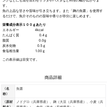
ングなどにも混ぜ合わせサラダやパスタなど料理の幅が広がりま
す。
魚の上品な甘さや旨味が引き立ちます。また「麹の魚醤」を使用す
るだけで、魚介そのものの旨味や香りが存分に楽しめます。
栄養成分表
示１００ｇあたり
エネルギー 4kcal
たんぱく質 0.4ｇ
脂質 0.0g
炭水化物 0.5ｇ
食塩相当量 1.00ｇ
この表示値は目安です。
商品詳細
〈名
魚醤
称〉
〈原材
ノドグロ（兵庫県産）、麹（大豆（兵庫県産）、小麦（兵
料名〉
庫県産））、食塩（海水（長崎県産））