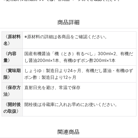
商品詳細
〈原材料
※原材料の詳細は各商品をご確認ください。
名〉
〈内容
国産有機醤油「機（とき）有るべし」300ml×2、有機だ
量〉
し醤油200ml×1本、有機ゆずポン酢200ml×1本
〈賞味期
しょうゆ：製造日より24ヶ月、有機だし醤油・有機ゆず
限〉
ポン酢：製造日より12ヶ月
〈保存方
直射日光を避け、常温で保存
法〉
〈開封後
開栓後は冷蔵庫に入れお早めにお使いください。
の取扱〉
関連商品