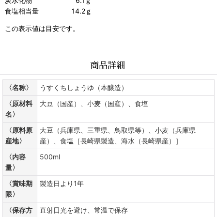
炭水化物 6.1ｇ
食塩相当量 14.2ｇ
この表示値は目安です。
商品詳細
〈名称〉
うすくちしょうゆ（本醸造）
〈原材料
大豆（国産）、小麦（国産）、食塩
名〉
〈原料原
大豆（兵庫県、三重県、鳥取県等）、小麦（兵庫県
産地〉
産）、食塩［長崎県製造、海水（長崎県産）］
〈内容
500ml
量〉
〈賞味期
製造日より1年
限〉
〈保存方
直射日光を避け、常温で保存