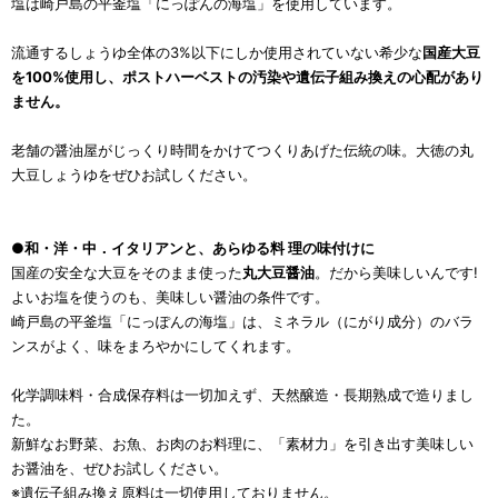
塩は崎戸島の平釜塩「にっぽんの海塩」を使用しています。
流通するしょうゆ全体の3%以下にしか使用されていない希少な
国産大豆
を100%使用し、ポストハーベストの汚染や遺伝子組み換えの心配があり
ません。
老舗の醤油屋がじっくり時間をかけてつくりあげた伝統の味。大徳の丸
大豆しょうゆをぜひお試しください。
●和・洋・中．イタリアンと、あらゆる料 理の味付けに
国産の安全な大豆をそのまま使った
丸大豆醤油
。だから美味しいんです!
よいお塩を使うのも、美味しい醤油の条件です。
崎戸島の平釜塩「にっぽんの海塩」は、ミネラル（にがり成分）のバラ
ンスがよく、味をまろやかにしてくれます。
化学調味料・合成保存料は一切加えず、天然醸造・長期熟成で造りまし
た。
新鮮なお野菜、お魚、お肉のお料理に、「素材力」を引き出す美味しい
お醤油を、ぜひお試しください。
※遺伝子組み換え原料は一切使用しておりません。