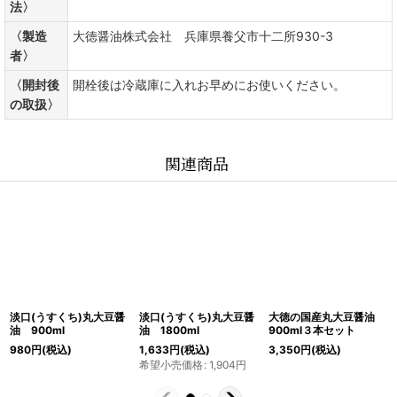
法〉
〈製造
大徳醤油株式会社 兵庫県養父市十二所930-3
者〉
〈開封後
開栓後は冷蔵庫に入れお早めにお使いください。
の取扱〉
関連商品
淡口(うすくち)丸大豆醤
淡口(うすくち)丸大豆醤
大徳の国産丸大豆醤油
油 900ml
油 1800ml
900ml３本セット
980
円
(税込)
1,633
円
(税込)
3,350
円
(税込)
希望小売価格
:
1,904
円