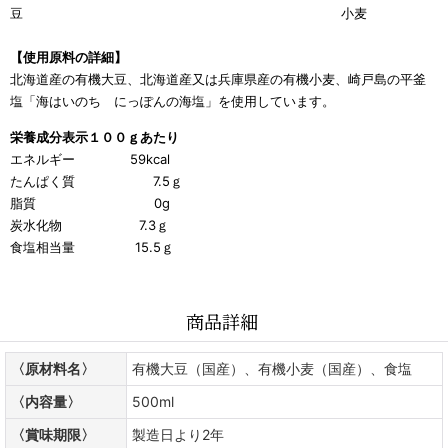
豆
小麦
【使用原料の詳細】
北海道産の有機大豆、北海道産又は兵庫県産の有機小麦、崎戸島の平釜
塩「海はいのち にっぽんの海塩」を使用しています。
栄養成分表
示１００ｇあたり
エネルギー 59kcal
たんぱく質 7.5ｇ
脂質 0g
炭水化物 7.3ｇ
食塩相当量 15.5ｇ
商品詳細
〈原材料名〉
有機大豆（国産）、有機小麦（国産）、食塩
〈内容量〉
500ml
〈賞味期限〉
製造日より2年