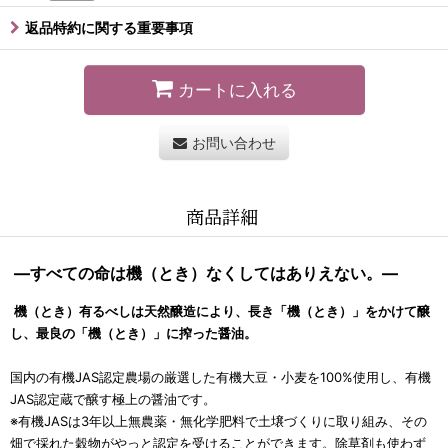
返品特約に関する重要事項
カートに入れる
お問い合わせ
商品詳細
―すべての命は機（とき）なくしてはありえない。―
機（とき）有るべしは天然醸造により、長き「機（とき）」をかけて醸
し、最良の「機（とき）」に搾った醤油。
国内の有機JAS認定農場の厳選した有機大豆・小麦を100%使用し、有機
JAS認定蔵で醸す極上の醤油です。
※有機JASは3年以上無農薬・無化学肥料で土壌づくりに取り組み、その
畑で採れた穀物がやっと認定を受けることができます。除草剤も使わず