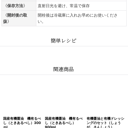
〈保存方法〉
直射日光を避け、常温で保存
〈開封後の取
開栓後は冷蔵庫に入れお早めにお使いくださ
扱〉
い。
簡単レシピ
関連商品
国産有機醤油 機有るべ
国産有機醤油 機有るべ
有機醤油と有機ドレッシ
し（ときあるべし）300
し（ときあるべし）
ングのセット（しょう
ｍl
900ml
が、さんしょう）