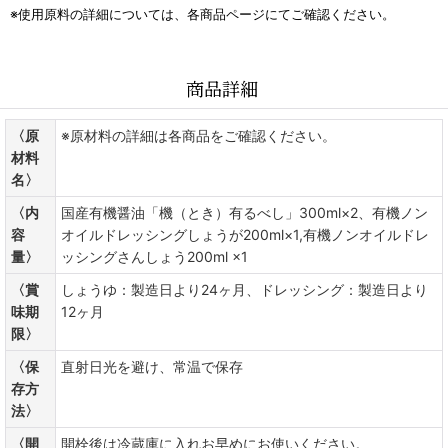
※使用原料の詳細については、各商品ページにてご確認ください。
商品詳細
〈原
※原材料の詳細は各商品をご確認ください。
材料
名〉
〈内
国産有機醤油「機（とき）有るべし」300ml×2、有機ノン
容
オイルドレッシングしょうが200ml×1,有機ノンオイルドレ
量〉
ッシングさんしょう200ml ×1
〈賞
しょうゆ：製造日より24ヶ月、ドレッシング：製造日より
味期
12ヶ月
限〉
〈保
直射日光を避け、常温で保存
存方
法〉
〈開
開栓後は冷蔵庫に入れお早めにお使いください。