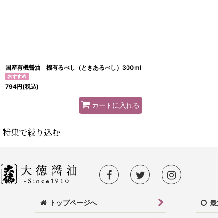
並び順
:
国産有機醤油 機有るべし（ときあるべし）300ｍl
794
円
(税込)
カートに入れる
特集で絞り込む
有機調味料
数量限定
新商品
トップページへ
最