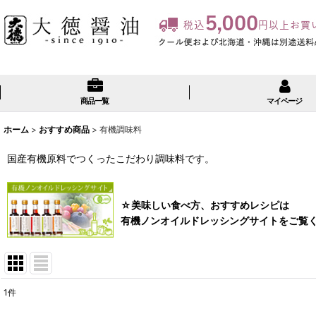
商品一覧
マイページ
ホーム
>
おすすめ商品
>
有機調味料
国産有機原料でつくったこだわり調味料です。
☆美味しい食べ方、おすすめレシピは
有機ノンオイルドレッシングサイトをご覧
1
件
表示数
: