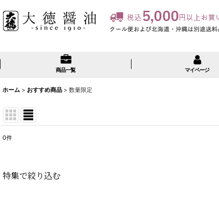
商品一覧
マイページ
ホーム
>
おすすめ商品
>
数量限定
0
件
表示数
:
並び順
:
特集で絞り込む
有機調味料