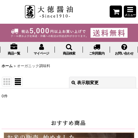
メニュー
商品一覧
マイページ
商品検索
ご利用案内
お問い合わせ
ホーム
>
オーガニック調味料
表示順変更
閉じる
0
件
表示数
:
並び順
:
おすすめ商品
絞り込む