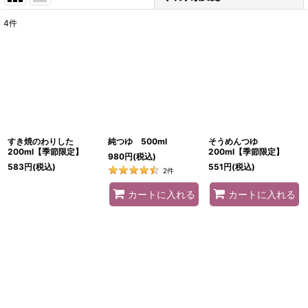
4
件
表示数
:
並び順
:
絞り込む
すき焼のわりした
純つゆ 500ml
そうめんつゆ
200ml【季節限定】
200ml【季節限定】
980
円
(税込)
583
円
(税込)
551
円
(税込)
2
件
カートに入れる
カートに入れる