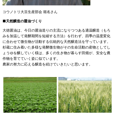
コウノトリ大豆生産部会 堀名さん
■天然醸造の醤油づくり
大徳醤油は、今日の醤油造りの主流になりつつある適温醸造（もろ
みを加温して発酵期間を短縮する方法）を行わず、四季の温度変化
に合わせて微生物が活動する伝統的な天然醸造法を守っています。
杉蔵に住み着いた多様な発酵微生物がその生命活動の産物としてし
ょうゆを醸していく様は、多くの生き物が暮らす田畑が、安全な農
作物を育てていく姿に似ています。
農家の努力に応える醸造を続けていきたいと思います。