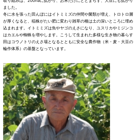
取り組みは、200haに拡がり、お米だけにとどまらず、大豆にも拡がり
ました。
冬に水を張った田んぼにはイトミミズの仲間や菌類が増え、トロトロ層
が厚くなると、稲株がたい肥に変わり雑草の種は土の深いところに埋め
込まれます。イトミミズは魚やヤゴのえさになり、ユスリカやミジンコ
はカエルや蜘蛛を増やします。こうして生まれた多様な生き物の暮らす
田はコウノトリのえさ場となるとともに安全な農作物（米・麦・大豆の
輪作体系）の基盤となっています。