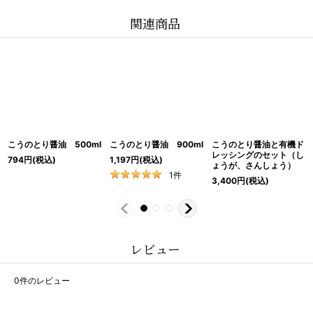
関連商品
こうのとり醤油 500ml
こうのとり醤油 900ml
こうのとり醤油と有機ド
レッシングのセット（し
794
円
(税込)
1,197
円
(税込)
ょうが、さんしょう）
1
件
3,400
円
(税込)
レビュー
0
件のレビュー