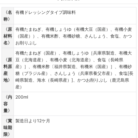
〈名
有機ドレッシングタイプ調味料
称〉
〈原
有機たまねぎ、有機しょうゆ（有機大豆（国産）、有機小麦
材料
（国産））、有機米酢、有機砂糖、さんしょう、食塩、かつ
名〉
お削りぶし
有機たまねぎ（国産）、有機しょうゆ［兵庫県製造、有機大
〈原
豆（北海道産）、有機小麦（北海道産）、食塩（長崎県
料原
産）］、有機米酢〔福井県製造、有機米（国産）］、有機砂
産
糖（ブラジル産）、さんしょう（兵庫県養父市産）、食塩[長
地〉
崎県製造、海水（長崎県産）]、かつお削りぶし（鹿児島県
産）
〈内
200ml
容
量〉
〈賞
製造日より12ケ月
味期
限〉