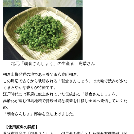
地元「朝倉さんしょう」の生産者 高階さん
朝倉山椒発祥の地である養父市八鹿町朝倉。
この周辺で古くから栽培される「朝倉さんしょう」は大粒で渋みが少な
くまろやかな香りが特徴です。
江戸時代には幕府に献上されていた伝統ある「朝倉さんしょ」を、
高齢化が進む但馬地域で持続可能な農業を目指し全国へ発信していくた
め、
「朝倉さんしょ」部会を立ち上げました。
【使用原料の詳細】
養父市特産の「朝倉さんしょ」、但馬産を中心とした国産有機野菜（閑