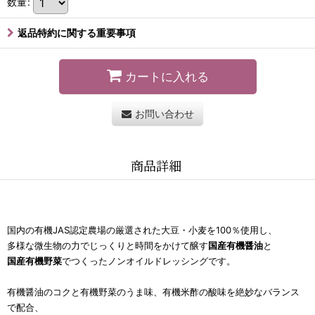
数量
:
返品特約に関する重要事項
カートに入れる
お問い合わせ
商品詳細
国
内の有機JAS認定農場の厳選された大豆・小麦を100％使用し、
多様な微生物の力でじっくりと時間をかけて醸す
国産有機醤油
と
国産有機野菜
でつくったノンオイルドレッシングです。
有機醤油のコクと有機野菜のうま味、有機米酢の酸味を絶妙なバランス
で配合、