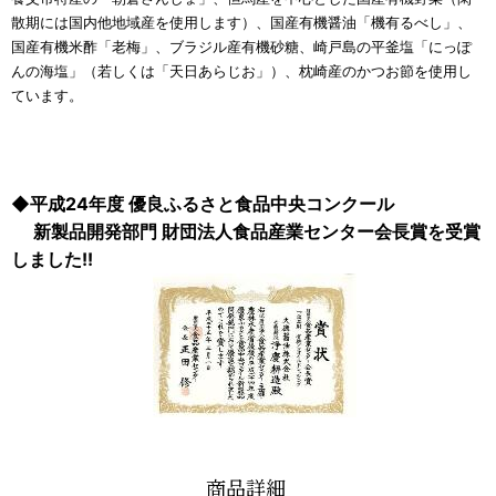
散期には国内他地域産を使用します）、国産有機醤油「機有るべし」、
国産有機米酢「老梅」、ブラジル産有機砂糖、崎戸島の平釜塩「にっぽ
んの海塩」（若しくは「天日あらじお」）、枕崎産のかつお節を使用し
ています。
◆平成24年度 優良ふるさと食品中央コンクール
新製品開発部門 財団法人食品産業センター会長賞を受賞
しました!!
商品詳細