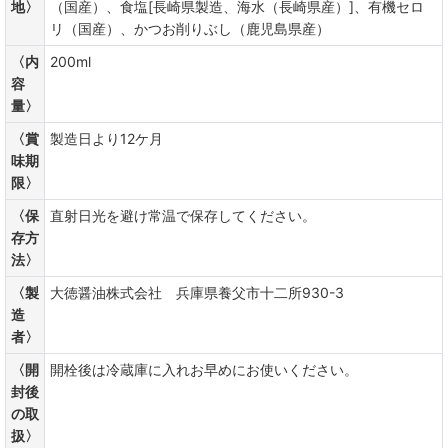
地〉
（国産）、食塩[長崎県製造、海水（長崎県産）]、有機セロ
リ（国産）、かつお削りぶし（鹿児島県産）
〈内
200ml
容
量〉
〈賞
製造日より12ケ月
味期
限〉
〈保
直射日光を避け常温で保存してください。
存方
法〉
〈製
大徳醤油株式会社 兵庫県養父市十二所930-3
造
者〉
〈開
開栓後は冷蔵庫に入れお早めにお使いください。
封後
の取
扱〉