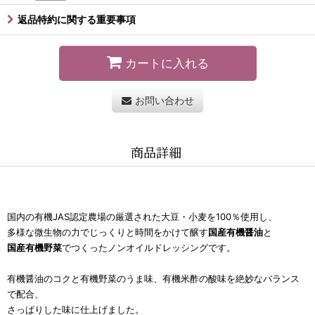
返品特約に関する重要事項
カートに入れる
お問い合わせ
商品詳細
国内の有機JAS認定農場の厳選された大豆・小麦を100％使用し、
多様な微生物の力でじっくりと時間をかけて醸す
国産有機醤油
と
国産有機野菜
でつくったノンオイルドレッシングです。
有機醤油のコクと有機野菜のうま味、有機米酢の酸味を絶妙なバランス
で配合、
さっぱりした味に仕上げました。