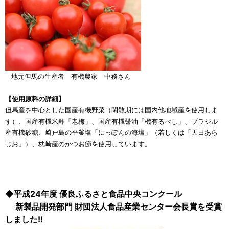
地元但馬の生産者 有機農家 中務さん
【使用原料の詳細】
但馬産を中心とした国産有機野菜（閑散期には国内他地域産を使用しま
す）、国産有機米酢「老梅」、国産有機醤油「機有るべし」、ブラジル
産有機砂糖、崎戸島の平釜塩「にっぽんの海塩」（若しくは「天日あら
じお」）、枕崎産のかつお節を使用しています。
◆平成24年度 優良ふるさと食品中央コンクール
新製品開発部門 財団法人食品産業センター会長賞を受賞
しました!!