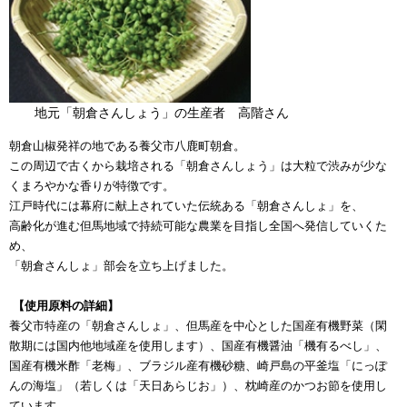
地元「朝倉さんしょう」の生産者 高階さん
朝倉山椒発祥の地である養父市八鹿町朝倉。
この周辺で古くから栽培される「朝倉さんしょう」は大粒で渋みが少な
くまろやかな香りが特徴です。
江戸時代には幕府に献上されていた伝統ある「朝倉さんしょ」を、
高齢化が進む但馬地域で持続可能な農業を目指し全国へ発信していくた
め、
「朝倉さんしょ」部会を立ち上げました。
【使用原料の詳細】
養父市特産の「朝倉さんしょ」、但馬産を中心とした国産有機野菜（閑
散期には国内他地域産を使用します）、国産有機醤油「機有るべし」、
国産有機米酢「老梅」、ブラジル産有機砂糖、崎戸島の平釜塩「にっぽ
んの海塩」（若しくは「天日あらじお」）、枕崎産のかつお節を使用し
ています。