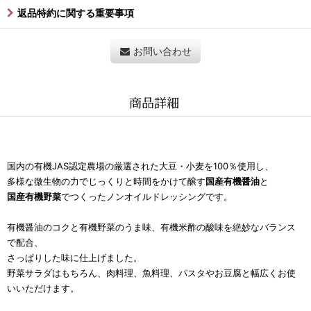
返品特約に関する重要事項
お問い合わせ
商品詳細
国
内の有機JAS認定農場の厳選された大豆・小麦を100％使用し、
多様な微生物の力でじっくりと時間をかけて醸す
国産有機醤油
と
国産有機野菜
でつくったノンオイルドレッシングです。
有機醤油のコクと有機野菜のうま味、有機米酢の酸味を絶妙なバランス
で配合、
さっぱりした味に仕上げました。
野菜サラダはもちろん、肉料理、魚料理、パスタやお豆腐と幅広くお使
いいただけます。