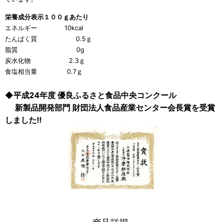
栄養成分表
示１００ｇあたり
エネルギー 10kcal
たんぱく質 0.5ｇ
脂質 0g
炭水化物 2.3ｇ
食塩相当量 0.7ｇ
◆平成24年度 優良ふるさと食品中央コンクール
新製品開発部門 財団法人食品産業センター会長賞を受賞
しました!!
商品詳細