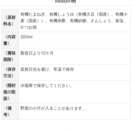
有機たまねぎ、有機しょうゆ（有機大豆（国産）、有機小
〈原材
麦（国産））、有機米酢、有機砂糖、さんしょう、食塩、
料名〉
かつお節
〈内容
200ml
量〉
〈賞味
製造日より12ケ月
期限〉
〈保存
直射日光を避け、常温で保存
方法〉
〈開封
冷蔵庫で保存してください。
後の取
扱〉
〈備
野菜の小片が入ることがあります。
考〉