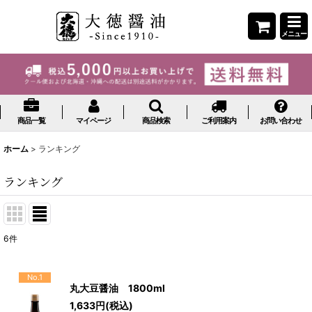
メニュー
商品一覧
マイページ
商品検索
ご利用案内
お問い合わせ
ホーム
>
ランキング
ランキング
6
件
No.1
丸大豆醤油 1800ml
1,633
円
(税込)