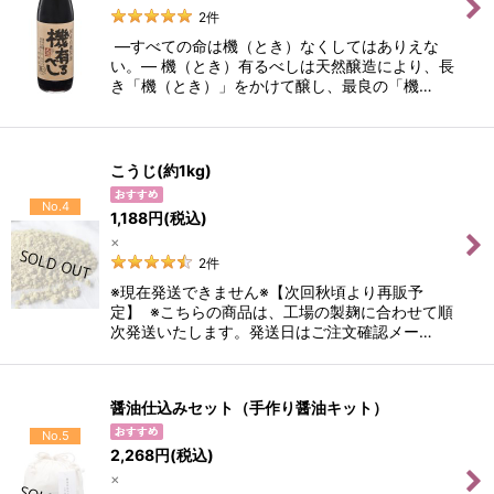
2
件
―すべての命は機（とき）なくしてはありえな
い。― 機（とき）有るべしは天然醸造により、長
き「機（とき）」をかけて醸し、最良の「機…
こうじ(約1kg)
No.4
1,188
円
(税込)
×
2
件
※現在発送できません※【次回秋頃より再販予
定】 ※こちらの商品は、工場の製麹に合わせて順
次発送いたします。発送日はご注文確認メー…
醤油仕込みセット（手作り醤油キット）
No.5
2,268
円
(税込)
×