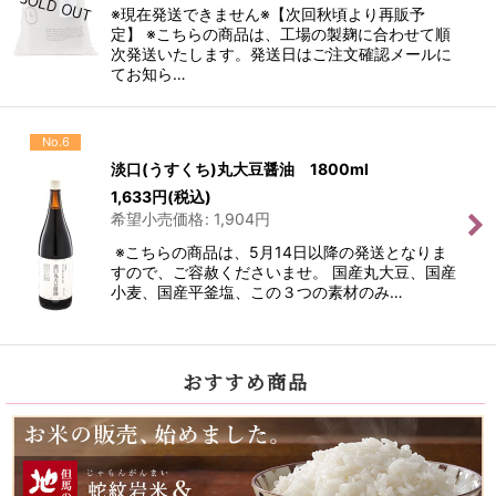
※現在発送できません※【次回秋頃より再販予
定】 ※こちらの商品は、工場の製麹に合わせて順
次発送いたします。発送日はご注文確認メールに
てお知ら…
No.6
淡口(うすくち)丸大豆醤油 1800ml
1,633
円
(税込)
希望小売価格
:
1,904
円
※こちらの商品は、5月14日以降の発送となりま
すので、ご容赦くださいませ。 国産丸大豆、国産
小麦、国産平釜塩、この３つの素材のみ…
おすすめ商品