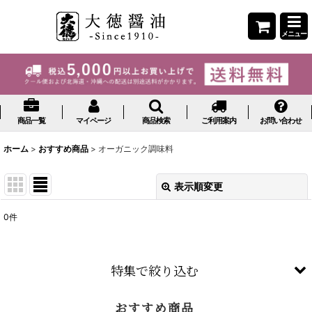
メニュー
商品一覧
マイページ
商品検索
ご利用案内
お問い合わせ
ホーム
>
おすすめ商品
>
オーガニック調味料
表示順変更
閉じる
0
件
表示数
:
並び順
:
特集で絞り込む
絞り込む
おすすめ商品
有機調味料