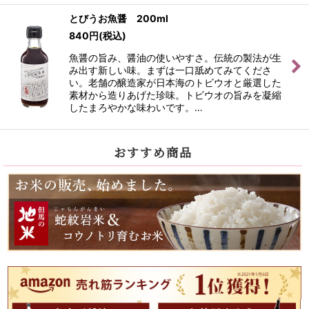
とびうお魚醤 200ml
840
円
(税込)
魚醤の旨み、醤油の使いやすさ。伝統の製法が生
み出す新しい味。まずは一口舐めてみてくださ
い。老舗の醸造家が日本海のトビウオと厳選した
素材から造りあげた珍味。トビウオの旨みを凝縮
したまろやかな味わいです。…
おすすめ商品