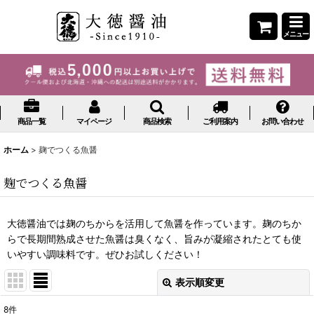
メニュー
商品一覧
マイページ
商品検索
ご利用案内
お問い合わせ
ホーム
>
麹でつくる魚醤
麹でつくる魚醤
大徳醤油では麹のちからを活用して魚醤を作っています。麹のちか
らで長期間熟成させた魚醤は臭くなく、旨みが凝縮されたとても使
いやすい調味料です。ぜひお試しください！
表示順変更
閉じる
8
件