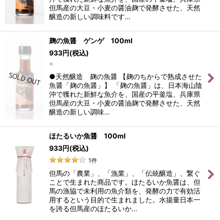
但馬産の大豆・小麦の醤油麹で発酵させた、天然
醸造の新しい調味料です…
麹の魚醤 ゲンゲ 100ml
933
円
(税込)
×
●天然醸造 麹の魚醤 【麹のちからで熟成させた
魚醤「麹の魚醤」】 「麹の魚醤」は、日本海山陰
沖で獲れた新鮮な魚介を、国産の平釜塩、兵庫県
但馬産の大豆・小麦の醤油麹で発酵させた、天然
醸造の新しい調味…
ほたるいか魚醤 100ml
933
円
(税込)
1
件
但馬の「農業」、「漁業」、「伝統醸造」、繋ぐ
ことで生まれた商品です。ほたるいか魚醤は、但
馬の漁協で未利用の魚介類を、発酵の力で有効活
用するという目的で生まれました。水揚量日本一
を誇る但馬産のほたるいか…