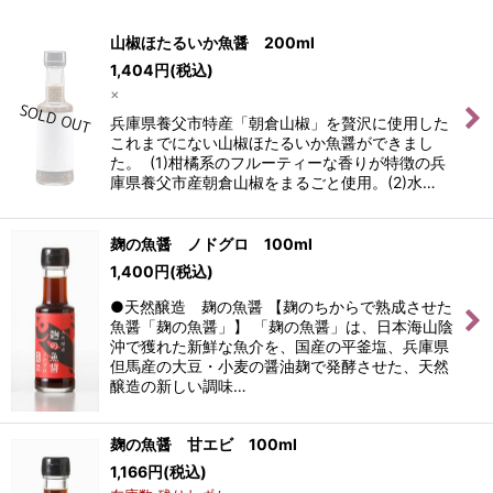
表示数
:
山椒ほたるいか魚醤 200ml
1,404
円
(税込)
並び順
:
×
兵庫県養父市特産「朝倉山椒」を贅沢に使用した
絞り込む
これまでにない山椒ほたるいか魚醤ができまし
た。 (1)柑橘系のフルーティーな香りが特徴の兵
庫県養父市産朝倉山椒をまるごと使用。(2)水…
麹の魚醤 ノドグロ 100ml
1,400
円
(税込)
●天然醸造 麹の魚醤 【麹のちからで熟成させた
魚醤「麹の魚醤」】 「麹の魚醤」は、日本海山陰
沖で獲れた新鮮な魚介を、国産の平釜塩、兵庫県
但馬産の大豆・小麦の醤油麹で発酵させた、天然
醸造の新しい調味…
麹の魚醤 甘エビ 100ml
1,166
円
(税込)