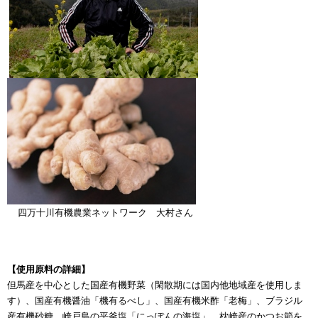
四万十川有機農業ネットワーク 大村さん
【使用原料の詳細】
但馬産を中心とした国産有機野菜（閑散期には国内他地域産を使用しま
す）、国産有機醤油「機有るべし」、国産有機米酢「老梅」、ブラジル
産有機砂糖、崎戸島の平釜塩「にっぽんの海塩」、枕崎産のかつお節を