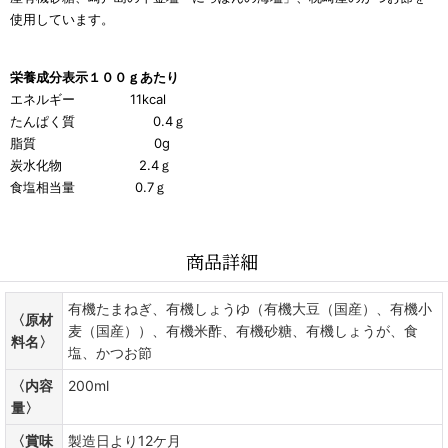
使用しています。
栄養成分表
示１００ｇあたり
エネルギー 11kcal
たんぱく質 0.4ｇ
脂質 0g
炭水化物 2.4ｇ
食塩相当量 0.7ｇ
商品詳細
有機たまねぎ、有機しょうゆ（有機大豆（国産）、有機小
〈原材
麦（国産））、有機米酢、有機砂糖、有機しょうが、食
料名〉
塩、かつお節
〈内容
200ml
量〉
〈賞味
製造日より12ケ月