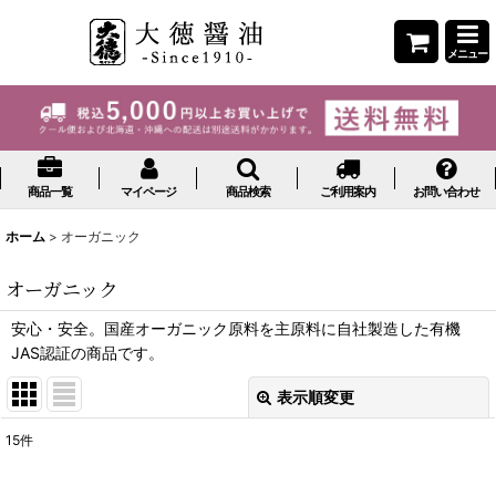
メニュー
商品一覧
マイページ
商品検索
ご利用案内
お問い合わせ
ホーム
>
オーガニック
オーガニック
安心・安全。国産オーガニック原料を主原料に自社製造した有機
JAS認証の商品です。
表示順変更
閉じる
15
件
表示数
: