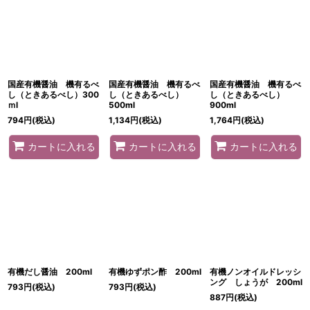
並び順
:
絞り込む
国産有機醤油 機有るべ
国産有機醤油 機有るべ
国産有機醤油 機有るべ
し（ときあるべし）300
し（ときあるべし）
し（ときあるべし）
ｍl
500ml
900ml
794
円
(税込)
1,134
円
(税込)
1,764
円
(税込)
カートに入れる
カートに入れる
カートに入れる
有機だし醤油 200ml
有機ゆずポン酢 200ml
有機ノンオイルドレッシ
ング しょうが 200ml
793
円
(税込)
793
円
(税込)
887
円
(税込)